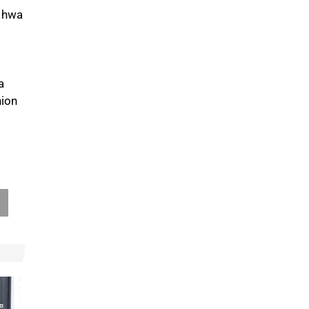
bahwa
a
hion