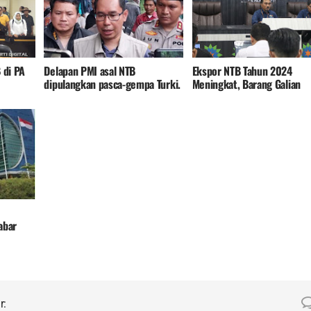
 di PA
Delapan PMI asal NTB
Ekspor NTB Tahun 2024
dipulangkan pasca-gempa Turki.
Meningkat, Barang Galian
nal oleh
Tambang Non Migas
Penyumbang Terbesar
abar
r: