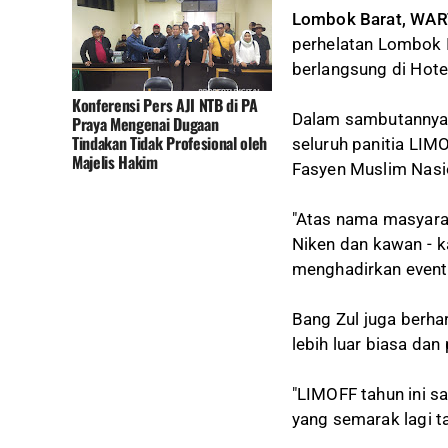
Lombok Barat, WA
perhelatan Lombok I
berlangsung di Hot
Konferensi Pers AJI NTB di PA
Dalam sambutannya,
Praya Mengenai Dugaan
Tindakan Tidak Profesional oleh
seluruh panitia LI
Majelis Hakim
Fasyen Muslim Nasi
"Atas nama masyara
Niken dan kawan - 
menghadirkan event 
Bang Zul juga berha
lebih luar biasa da
"LIMOFF tahun ini s
yang semarak lagi t