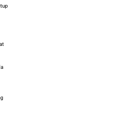
utup
g
at
da
ng