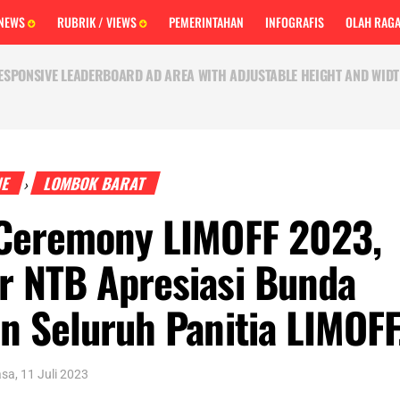
 NEWS
RUBRIK / VIEWS
PEMERINTAHAN
INFOGRAFIS
OLAH RAG
ESPONSIVE LEADERBOARD AD AREA WITH ADJUSTABLE HEIGHT AND WIDT
NE
LOMBOK BARAT
›
 Ceremony LIMOFF 2023,
r NTB Apresiasi Bunda
n Seluruh Panitia LIMOFF
asa, 11 Juli 2023