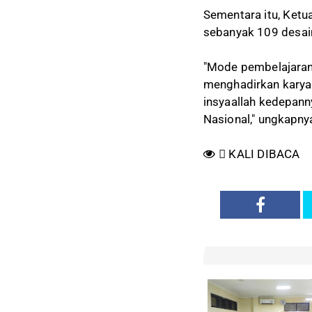
Sementara itu, Ketu
sebanyak 109 desai
"Mode pembelajaran 
menghadirkan karya k
insyaallah kedepann
Nasional," ungkapnya
KALI DIBACA