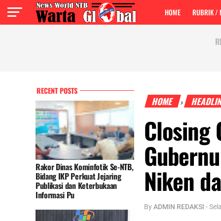
HOME
RUBRIK /
R
RECENT POSTS
HOME
HEADLI
›
Closing
Gubernu
Rakor Dinas Kominfotik Se-NTB,
Niken da
Bidang IKP Perkuat Jejaring
Publikasi dan Keterbukaan
Informasi Pu
By
ADMIN REDAKSI
-
Sel