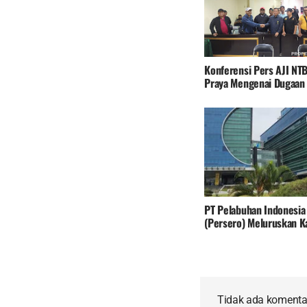
Konferensi Pers AJI NTB
Praya Mengenai Dugaan
Tindakan Tidak Profesio
Majelis Hakim.
PT Pelabuhan Indonesia
(Persero) Meluruskan K
Perluasan Reklamasi di
Pelabuhan Belawan.
Tidak ada komenta